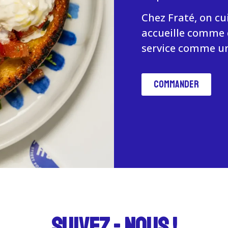
Chez Fraté, on c
accueille comme d
service comme u
Commander
SUIVEZ - NOUS !