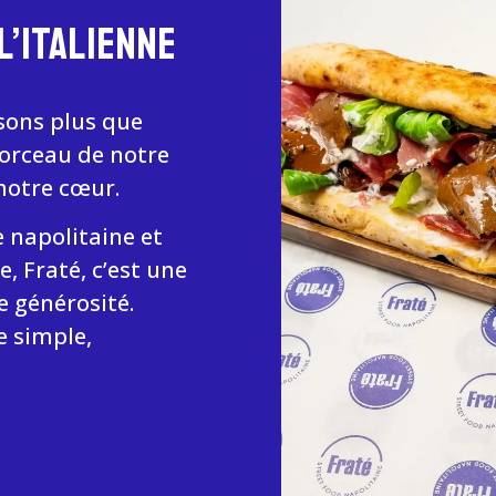
L’ITALIENNE
isons plus que
morceau de notre
 notre cœur.
e napolitaine et
ie, Fraté, c’est une
de générosité.
e simple,