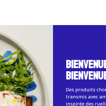
BIENVENUE
BIENVENUE
Des produits chois
transmis avec am
inspirée des ruel